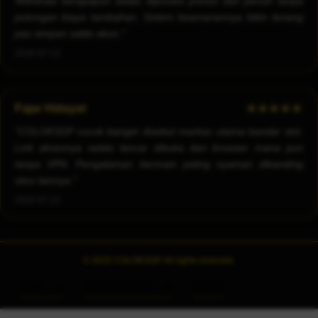
Withdraw berapapun selalu diproses presisi dan penuh tanpa
potongan biaya tambahan. Sistem keamanannya bikin tenang
pas simpan saldo akun."
2026-07-13
Fajar Hidayat
★★★★★
"COLOKSGP cocok banget disebut markas utama bandar slot.
Link aksesnya selalu lancar dibuka dari browser mana pun
tanpa VPN. Pengalaman bermain paling nyaman dibanding
situs lainnya."
2026-07-13
© 2025 COLOKSGP. All rights reserved.
Slot
>
COLOKSGP
>
SLOT